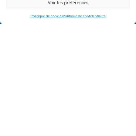
Voir les préférences
Politique de cookies
Politique de confidentialité
ACCÈS RAPIDE
164, allée Louis Clerget
38110 - La Tour du Pin
lpa.la-tour-du-pin@educagri.fr
04 74 83 20 70
Fax : 04 74 97 25 81
Établissement