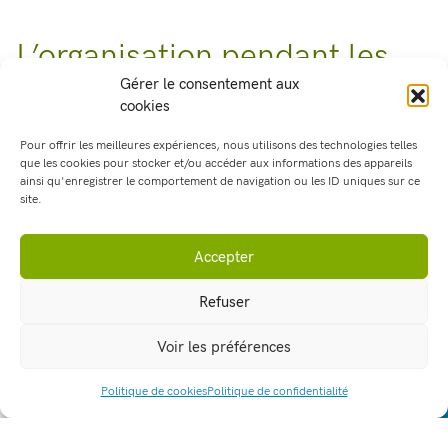
L’organisation pendant les
vacances
Gérer le consentement aux
cookies
Recrutement des élèves
Pour offrir les meilleures expériences, nous utilisons des technologies telles
que les cookies pour stocker et/ou accéder aux informations des appareils
En dehors du temps scolaire, le lycée recrute des élèves
ainsi qu'enregistrer le comportement de navigation ou les ID uniques sur ce
site.
volontaires de plus de 16 ans et qui présentent les prérequis
nécessaires de connaissances en matière d’entretien des
animaux, d’organisation et d’autonomie pour assurer le bon
Accepter
fonctionnement de l’animalerie.
Refuser
Conditions d’emploi
Voir les préférences
– Elèves de 16 ans minimum
– CDD de 18 heures par semaine (binôme d’élèves 2 x 9h)
Politique de cookies
Politique de confidentialité
ACCÈS RAPIDE
– 3 journées de 3h (binôme d’élèves) : lundi, mercredi et
vendredi