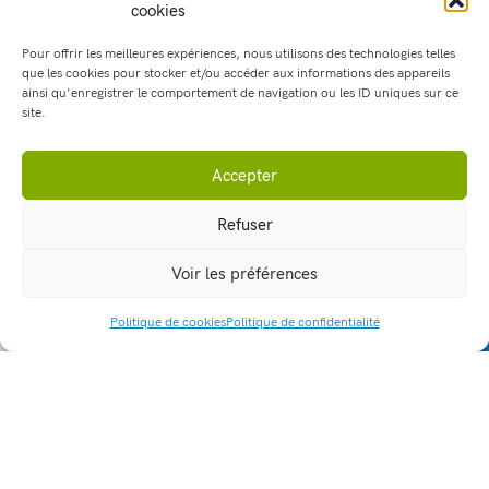
cookies
2nde CPH : une rencontre
Pour offrir les meilleures expériences, nous utilisons des technologies telles
intergénérationnelle dans les serres
que les cookies pour stocker et/ou accéder aux informations des appareils
ainsi qu'enregistrer le comportement de navigation ou les ID uniques sur ce
16 juin 2026
site.
Jeudi 11 mai, la classe de 2de CPH a accueilli un groupe du
foyer logement de La Tour du Pin. […]
Accepter
EN SAVOIR PLUS
Refuser
Voir les préférences
Politique de cookies
Politique de confidentialité
ACCÈS RAPIDE