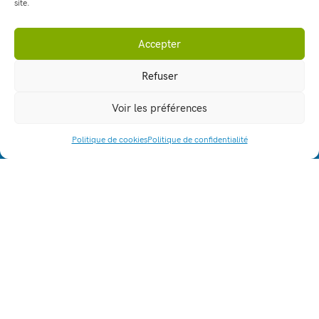
site.
Accepter
Refuser
Voir les préférences
164, allée Louis Clerget
Politique de cookies
Politique de confidentialité
ACCÈS RAPIDE
38110 - La Tour du Pin
lpa.la-tour-du-pin@educagri.fr
04 74 83 20 70
Fax : 04 74 97 25 81
Établissement
Formations