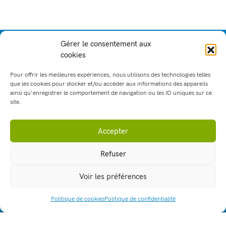
Gérer le consentement aux
cookies
Pour offrir les meilleures expériences, nous utilisons des technologies telles
que les cookies pour stocker et/ou accéder aux informations des appareils
ainsi qu'enregistrer le comportement de navigation ou les ID uniques sur ce
site.
Accepter
164, allée Louis Clerget
38110 - La Tour du Pin
Refuser
lpa.la-tour-du-pin@educagri.fr
Voir les préférences
04 74 83 20 70
Fax : 04 74 97 25 81
Politique de cookies
Politique de confidentialité
ACCÈS RAPIDE