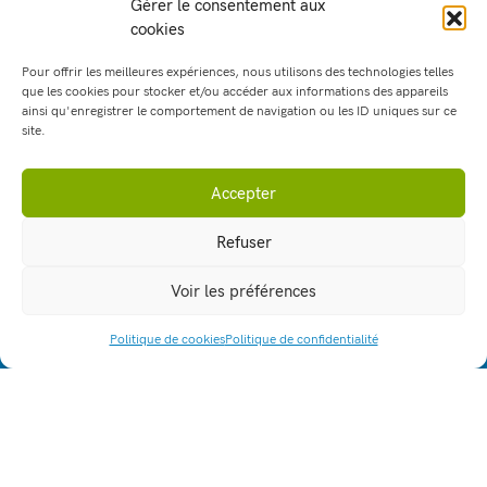
Gérer le consentement aux
cookies
Partager cet événement :
Pour offrir les meilleures expériences, nous utilisons des technologies telles
Retour à l'agenda
que les cookies pour stocker et/ou accéder aux informations des appareils
ainsi qu'enregistrer le comportement de navigation ou les ID uniques sur ce
site.
Accepter
Refuser
Voir les préférences
Politique de cookies
Politique de confidentialité
ACCÈS RAPIDE
164, allée Louis Clerget
38110 - La Tour du Pin
lpa.la-tour-du-pin@educagri.fr