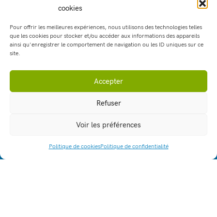
cookies
Fax : 04 74 97 25 81
Pour offrir les meilleures expériences, nous utilisons des technologies telles
que les cookies pour stocker et/ou accéder aux informations des appareils
ainsi qu'enregistrer le comportement de navigation ou les ID uniques sur ce
site.
Établissement
Formations
Accepter
Tarifs de scolarité
Refuser
Vie quotidienne
Ateliers pédagogiques
Voir les préférences
Les serres : vente directe
Politique de cookies
Politique de confidentialité
ACCÈS RAPIDE
Les serres : vente en gros
Taxe d’apprentissage
Espace emploi
Actualités