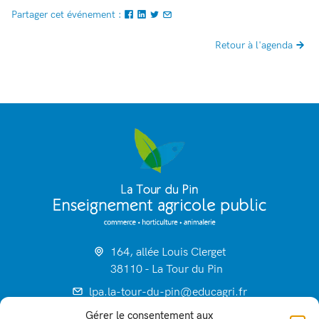
Partager cet événement :
Retour à l'agenda
164, allée Louis Clerget
38110 - La Tour du Pin
lpa.la-tour-du-pin@educagri.fr
04 74 83 20 70
Gérer le consentement aux