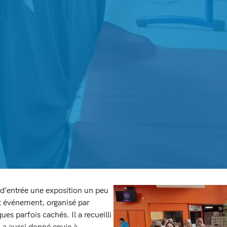
l d’entrée une exposition un peu
Cet événement, organisé par
ues parfois cachés. Il a recueilli