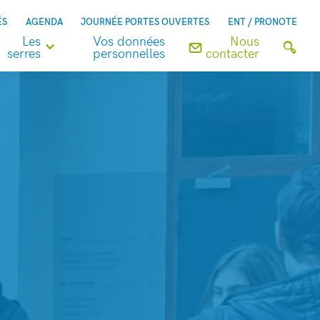
ÉS
AGENDA
JOURNÉE PORTES OUVERTES
ENT / PRONOTE
Les
Vos données
Nous
serres
personnelles
contacter