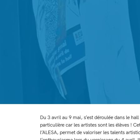
Du 3 avril au 9 mai, s’est déroulée dans le hal
particulière car les artistes sont les élèves ! 
l’ALESA, permet de valoriser les talents artistiq