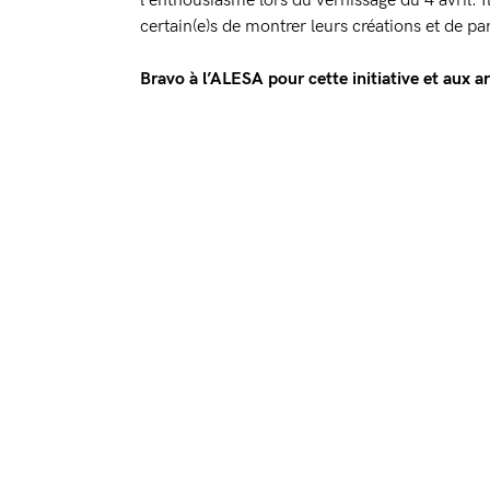
l’enthousiasme lors du vernissage du 4 avril. I
certain(e)s de montrer leurs créations et de par
Bravo à l’ALESA pour cette initiative et aux ar