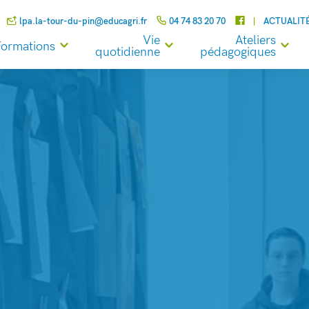
lpa.la-tour-du-pin@educagri.fr
04 74 83 20 70
ACTUALIT
Vie
Ateliers
Formations
quotidienne
pédagogiques