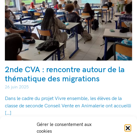
2nde CVA : rencontre autour de la
thématique des migrations
26 juin 2025
Dans le cadre du projet Vivre ensemble, les élèves de la
classe de seconde Conseil Vente en Animalerie ont accueilli
[…]
Gérer le consentement aux
EN SAVOIR PLUS
cookies