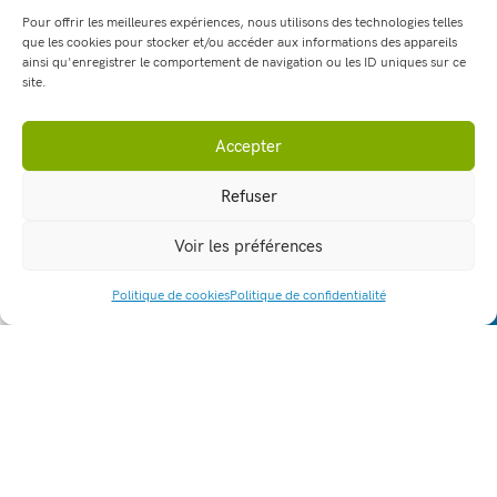
Pour offrir les meilleures expériences, nous utilisons des technologies telles
que les cookies pour stocker et/ou accéder aux informations des appareils
ainsi qu'enregistrer le comportement de navigation ou les ID uniques sur ce
site.
Accepter
Refuser
Voir les préférences
Politique de cookies
Politique de confidentialité
ACCÈS RAPIDE
Term TCVA : Projet Région "Du
lycée aux métiers" sortie Anthias
29 janv. 2025
Du lycée aux métiers, il n’y a qu’un pas… Dans le cadre d’un
projet Région, le 23 janvier 2025, les […]