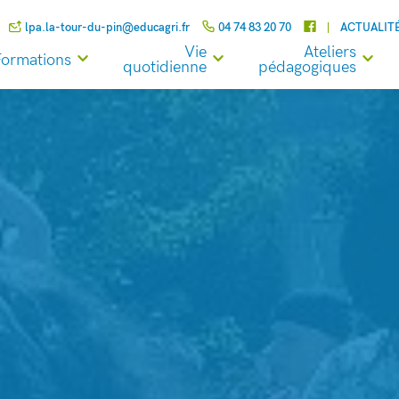
lpa.la-tour-du-pin@educagri.fr
04 74 83 20 70
ACTUALIT
Vie
Ateliers
Formations
quotidienne
pédagogiques