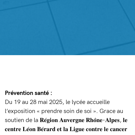
Prévention santé :
Du 19 au 28 mai 2025, le lycée accueille
l’exposition « prendre soin de soi ». Grace au
soutien de la 𝐑𝐞́𝐠𝐢𝐨𝐧 𝐀𝐮𝐯𝐞𝐫𝐠𝐧𝐞 𝐑𝐡𝐨̂𝐧𝐞-𝐀𝐥𝐩𝐞𝐬, 𝐥𝐞
𝐜𝐞𝐧𝐭𝐫𝐞 𝐋𝐞́𝐨𝐧 𝐁𝐞́𝐫𝐚𝐫𝐝 𝐞𝐭 𝐥𝐚 𝐋𝐢𝐠𝐮𝐞 𝐜𝐨𝐧𝐭𝐫𝐞 𝐥𝐞 𝐜𝐚𝐧𝐜𝐞𝐫