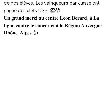
de nos élèves. Les vainqueurs par classe ont
gagné des clefs USB. 👏🙂
𝐔𝐧 𝐠𝐫𝐚𝐧𝐝 𝐦𝐞𝐫𝐜𝐢 𝐚𝐮 𝐜𝐞𝐧𝐭𝐫𝐞 𝐋𝐞́𝐨𝐧 𝐁𝐞́𝐫𝐚𝐫𝐝, 𝐚̀ 𝐋𝐚
𝐥𝐢𝐠𝐮𝐞 𝐜𝐨𝐧𝐭𝐫𝐞 𝐥𝐞 𝐜𝐚𝐧𝐜𝐞𝐫 𝐞𝐭 𝐚̀ 𝐥𝐚 𝐑𝐞́𝐠𝐢𝐨𝐧 𝐀𝐮𝐯𝐞𝐫𝐠𝐧𝐞
𝐑𝐡𝐨̂𝐧𝐞-𝐀𝐥𝐩𝐞𝐬.👍