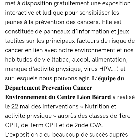
met à disposition gratuitement une exposition
interactive et ludique pour sensibiliser les
jeunes à la prévention des cancers. Elle est
constituée de panneaux d’information et jeux
tactiles sur les principaux facteurs de risque de
cancer en lien avec notre environnement et nos
habitudes de vie (tabac, alcool, alimentation,
manque d’activité physique, virus HPV….) et
sur lesquels nous pouvons agir. 𝐋’𝐞́𝐪𝐮𝐢𝐩𝐞 𝐝𝐮
𝐃𝐞́𝐩𝐚𝐫𝐭𝐞𝐦𝐞𝐧𝐭 𝐏𝐫𝐞́𝐯𝐞𝐧𝐭𝐢𝐨𝐧 𝐂𝐚𝐧𝐜𝐞𝐫
𝐄𝐧𝐯𝐢𝐫𝐨𝐧𝐧𝐞𝐦𝐞𝐧𝐭 𝐝𝐮 𝐂𝐞𝐧𝐭𝐫𝐞 𝐋𝐞́𝐨𝐧 𝐁𝐞́𝐫𝐚𝐫𝐝 a réalisé
le 22 mai des interventions « Nutrition et
activité physique » auprès des classes de 1ère
CPH, de Term CPH et de 2nde CVA.
L’exposition a eu beaucoup de succès auprès