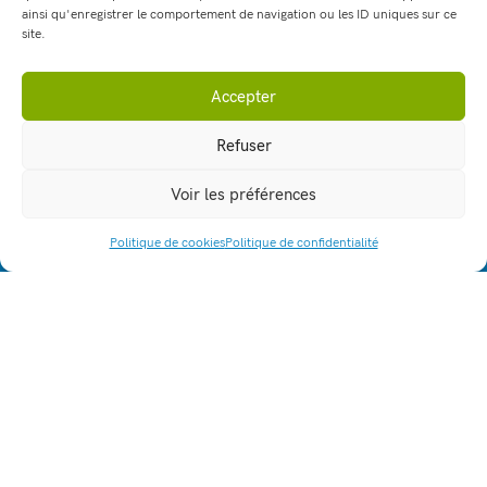
ainsi qu'enregistrer le comportement de navigation ou les ID uniques sur ce
site.
Accepter
Refuser
Voir les préférences
Politique de cookies
Politique de confidentialité
ACCÈS RAPIDE
164, allée Louis Clerget
38110 - La Tour du Pin
lpa.la-tour-du-pin@educagri.fr
04 74 83 20 70
Fax : 04 74 97 25 81