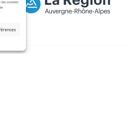
e les cookies
le
éférences