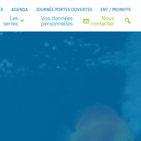
ÉS
AGENDA
JOURNÉE PORTES OUVERTES
ENT / PRONOTE
Les
Vos données
Nous
serres
personnelles
contacter