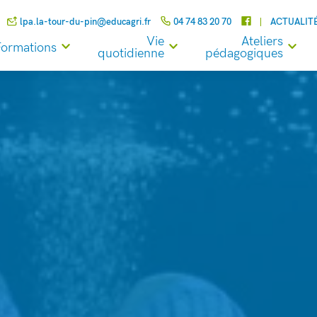
lpa.la-tour-du-pin@educagri.fr
04 74 83 20 70
ACTUALIT
Vie
Ateliers
Formations
quotidienne
pédagogiques