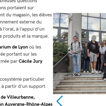
breuses questions
ons portaient sur
nt du magasin, les élèves
ronnement externe du
 l’oral, à l’appui d’un
de produits et la marque.
rium de Lyon
où les
dée portant sur les
animée par
Cécile Jury
écosystème particulier
l à partir d’un support.
 de Villeurbanne,
gion Auvergne-Rhône-Alpes