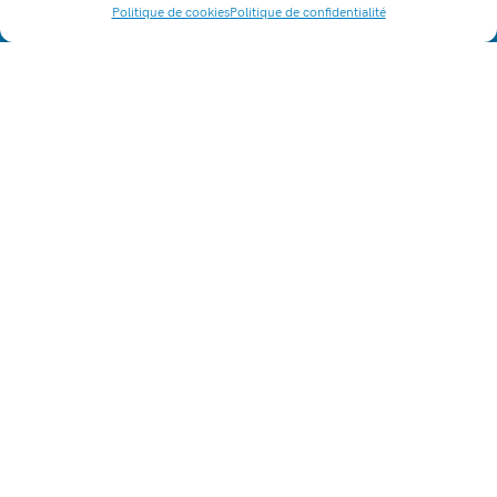
Politique de cookies
Politique de confidentialité
ACCÈS RAPIDE
164, allée Louis Clerget
38110 - La Tour du Pin
lpa.la-tour-du-pin@educagri.fr
04 74 83 20 70
Fax : 04 74 97 25 81
Établissement
Formations
Tarifs de scolarité